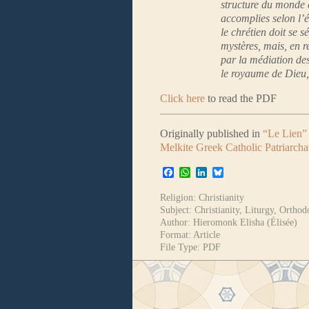
structure du monde 
accomplies selon l’é
le chrétien doit se 
mystères, mais, en r
par la médiation des
le royaume de Dieu, 
Click here
to read the PDF
Originally published in
“Le Lien”
Melkite Greek Catholic Patriarcha
Facebook
WhatsApp
LinkedIn
Bluesky
Religion:
Christianity
Subject:
Christianity
,
Liturgy
,
Orthod
Author:
Hieromonk Elisha (Élisée)
Format:
Article
File Type:
PDF