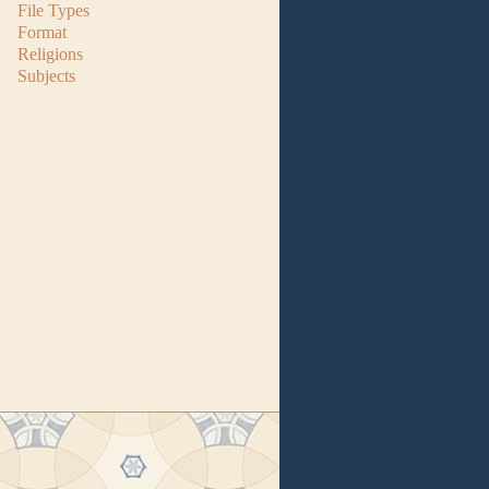
File Types
Format
Religions
Subjects